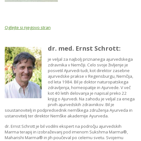
Oglejte si njegovo stran
dr. med. Ernst Schrott:
je veljal za najbolj priznanega ajurvedskega
zdravnika v Nemčiji. Celo svoje življenje je
posvetil Ajurvedi tudi, kot direktor zasebne
ajurvedske prakse v Regensburgu, Nemčija,
od leta 1984. Bil je doktor naturopatskega
zdravljenja, homeopatije in Ajurvede. V več
kot 40 letih delovanja je napisal preko 22
knjig o Ajurvedi. Na zahodu je veljal za enega
prvih ajurvedskih zdravnikov. Bil je
soustanovitelj in podpredsednik nemškega združenja Ayurveda in
ustanovitelj ter direktor Nemške akademije Ayurveda.
dr. Ernst Schrott je bil vodilni ekspert na področju ajurvedskih
Marma terapij in izobraževanj pod imenom Sukshma Marma®,
Maharishi Marma® in jih poučeval po celemu svetu. Svojemu