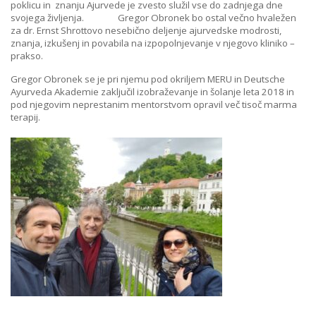
poklicu in znanju Ajurvede je zvesto služil vse do zadnjega dne
svojega življenja. Gregor Obronek bo ostal večno hvaležen
za dr. Ernst Shrottovo nesebično deljenje ajurvedske modrosti,
znanja, izkušenj in povabila na izpopolnjevanje v njegovo kliniko –
prakso.
Gregor Obronek se je pri njemu pod okriljem MERU in Deutsche
Ayurveda Akademie zaključil izobraževanje in šolanje leta 2018 in
pod njegovim neprestanim mentorstvom opravil več tisoč marma
terapij.