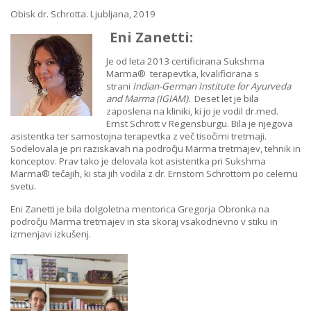
Obisk dr. Schrotta. Ljubljana, 2019
Eni Zanetti:
Je od leta 2013 certificirana Sukshma
Marma® terapevtka, kvalificirana s
strani
Indian-German Institute for Ayurveda
and Marma (IGIAM)
. Deset let je bila
zaposlena na kliniki, ki jo je vodil dr.med.
Ernst Schrott v Regensburgu. Bila je njegova
asistentka ter samostojna terapevtka z več tisočimi tretmaji.
Sodelovala je pri raziskavah na področju Marma tretmajev, tehnik in
konceptov. Prav tako je delovala kot asistentka pri Sukshma
Marma® tečajih, ki sta jih vodila z dr. Ernstom Schrottom po celemu
svetu.
Eni Zanetti je bila dolgoletna mentorica Gregorja Obronka na
področju Marma tretmajev in sta skoraj vsakodnevno v stiku in
izmenjavi izkušenj.