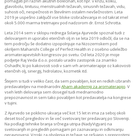
pomagati pri raznih akutnih bolečinah, kot npr. v križu, kolku,
glavobolu, tinitusu, menstrualnih težavah, sinusnih težavah, vidu,
suhosti oči, nespečnosti in številnim ostalim nevšečnostim. Leta
2019 je uspešno zaključil vse bloke izobraževanja in od takrat imel
okoli 5.000 marma tretmajev pod nadzorom dr. Ernst Schrotta.
Leta 2014 sem v sklopu rednega šolanja Ajurvede spoznal tudi z
delovanjem in uporabo eteričnih olj in se leta 2019 odločil, da se na
tem področju še dodatno izpopolnjuje na Nizozemskem pod
okriljem Maharishi College of Perfect Health in z osebno udeležbo
aromaterapevtskih kongresov po svetu. Od leta 2020 je moje
podjetje Raj Veda d.o.o. postalo uradni zastopnik za znamko
Oshadhi, ki po kakovosti sodi v sam vrh aromaterapije oz kakovosti
eteričnih olj, sinergij, hidrolatov, kozmetik itd.
Štejem si tudi v veliko čast, da sem povabljen, kot en redkih izbranih
predavateljev na mednarodni
Aham akademiji za aromaterapijo
. V
vseh letih delovanja sem dosegel tudi mednarnodno
prepoznavnost in sem tako povabljen kot predavatelja na kongrese
v tujini.
Z Ajurvedo se poklicno ukvarja več kot 15 let in ima za seboj okoli
deset tisoč pregledov in še več svetovanj ter predavanj po Sloveniji.
Na podlagi tehnike branja srčnega utripa (NadyVigyan) na
svetovanjih in pregledih pomagam pri zaznavanju in odkrivanju
neravnovesij. Vzroki za obolenja in težave se rešujejo s preprostimi