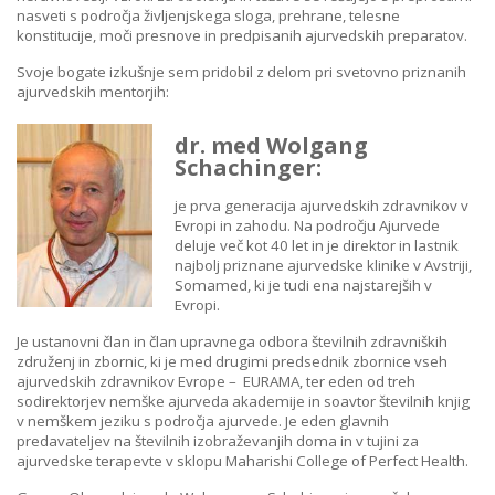
nasveti s področja življenjskega sloga, prehrane, telesne
konstitucije, moči presnove in predpisanih ajurvedskih preparatov.
Svoje bogate izkušnje sem pridobil z delom pri svetovno priznanih
ajurvedskih mentorjih:
dr. med Wolgang
Schachinger:
je prva generacija ajurvedskih zdravnikov v
Evropi in zahodu. Na področju Ajurvede
deluje več kot 40 let in je direktor in lastnik
najbolj priznane ajurvedske klinike v Avstriji,
Somamed, ki je tudi ena najstarejših v
Evropi.
Je ustanovni član in član upravnega odbora številnih zdravniških
združenj in zbornic, ki je med drugimi predsednik zbornice vseh
ajurvedskih zdravnikov Evrope – EURAMA, ter eden od treh
sodirektorjev nemške ajurveda akademije in soavtor številnih knjig
v nemškem jeziku s področja ajurvede. Je eden glavnih
predavateljev na številnih izobraževanjih doma in v tujini za
ajurvedske terapevte v sklopu Maharishi College of Perfect Health.