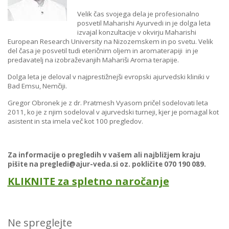
Velik čas svojega dela je profesionalno
posvetil Maharishi Ayurvedi in je dolga leta
izvajal konzultacije v okvirju Maharishi
European Research University na Nizozemskem in po svetu. Velik
del časa je posvetil tudi eteričnim oljem in aromaterapiji in je
predavatelj na izobraževanjih Mahariši Aroma terapije.
Dolga leta je deloval v najprestižnejši evropski ajurvedski kliniki v
Bad Emsu, Nemčiji.
Gregor Obronek je z dr. Pratmesh Vyasom pričel sodelovati leta
2011, ko je z njim sodeloval v ajurvedski turneji, kjer je pomagal kot
asistent in sta imela več kot 100 pregledov.
Za informacije o pregledih v vašem ali najbližjem kraju
pišite na pregledi@ajur-veda.si oz. pokličite 070 190 089.
KLIKNITE za spletno naročanje
Ne spreglejte