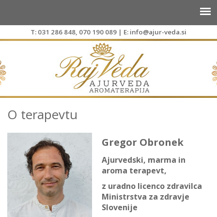
T:
031 286 848
,
070 190 089
| E:
info@ajur-veda.si
O terapevtu
Gregor Obronek
Ajurvedski, marma in
aroma terapevt,
z uradno licenco zdravilca
Ministrstva za zdravje
Slovenije