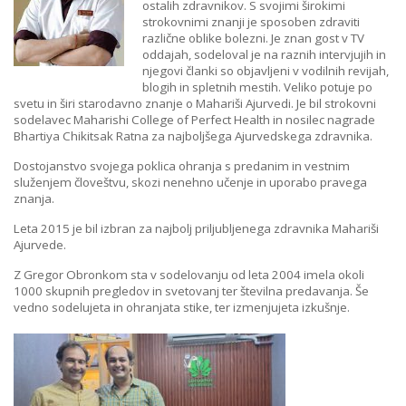
ostalih zdravnikov. S svojimi širokimi
strokovnimi znanji je sposoben zdraviti
različne oblike bolezni. Je znan gost v TV
oddajah, sodeloval je na raznih intervjujih in
njegovi članki so objavljeni v vodilnih revijah,
blogih in spletnih mestih. Veliko potuje po
svetu in širi starodavno znanje o Mahariši Ajurvedi. Je bil strokovni
sodelavec Maharishi College of Perfect Health in nosilec nagrade
Bhartiya Chikitsak Ratna za najboljšega Ajurvedskega zdravnika.
Dostojanstvo svojega poklica ohranja s predanim in vestnim
služenjem človeštvu, skozi nenehno učenje in uporabo pravega
znanja.
Leta 2015 je bil izbran za najbolj priljubljenega zdravnika Mahariši
Ajurvede.
Z Gregor Obronkom sta v sodelovanju od leta 2004 imela okoli
1000 skupnih pregledov in svetovanj ter številna predavanja. Še
vedno sodelujeta in ohranjata stike, ter izmenjujeta izkušnje.