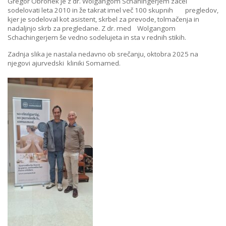
Gregor Obronek je z dr. Wolgangom Schahingerjem začel
sodelovati leta 2010 in že takrat imel več 100 skupnih pregledov,
kjer je sodeloval kot asistent, skrbel za prevode, tolmačenja in
nadaljnjo skrb za pregledane. Z dr. med Wolgangom
Schachingerjem še vedno sodelujeta in sta v rednih stikih.
Zadnja slika je nastala nedavno ob srečanju, oktobra 2025 na
njegovi ajurvedski kliniki Somamed.