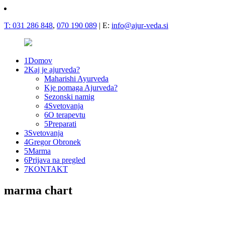
T:
031 286 848
,
070 190 089
| E:
info@ajur-veda.si
1
Domov
2
Kaj je ajurveda?
Maharishi Ayurveda
Kje pomaga Ajurveda?
Sezonski namig
4
Svetovanja
6
O terapevtu
5
Preparati
3
Svetovanja
4
Gregor Obronek
5
Marma
6
Prijava na pregled
7
KONTAKT
marma chart