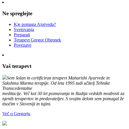
Ne spreglejte
Kje pomaga Ajurveda?
Svetovanja
Preparati
Terapevt Gregor Obronek
Povezave
Vaš terapevt
Sem šolan in certificiran terapevt Maharishi Ayurvede in
Sukshma Marma terapije. Od leta 1995 tudi učitelj Tehnike
Transcedentalne
meditacije. Več kot 30 let poznavanja in študija vedskih modrosti za
njenih terapevtov in predavateljev. S svojim delom sem pomagal že
tisočim v Sloveniji in tujini.
Več o Gregorju