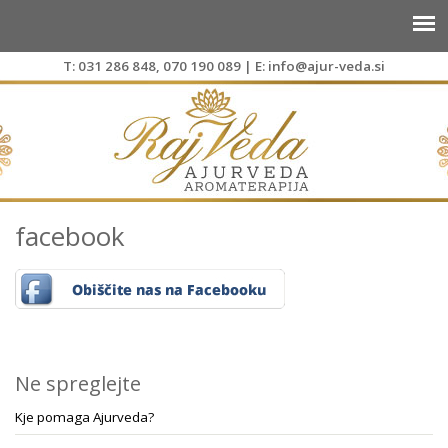
T:
031 286 848
,
070 190 089
| E:
info@ajur-veda.si
facebook
Ne spreglejte
Kje pomaga Ajurveda?